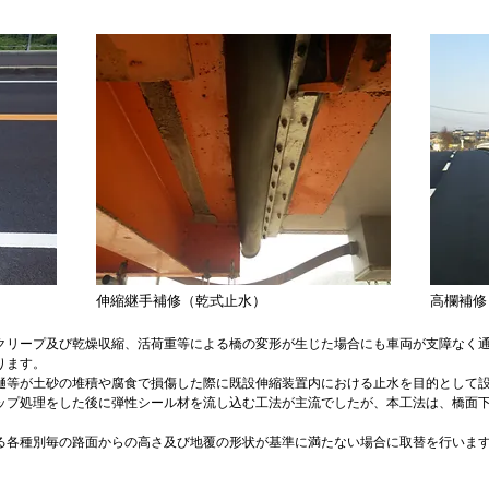
伸縮継手補修（乾式止水）
高欄補修
クリープ及び乾燥収縮、活荷重等による橋の変形が生じた場合にも車両が支障なく
ります。
樋等が土砂の堆積や腐食で損傷した際に既設伸縮装置内における止水を目的として
ップ処理をした後に弾性シール材を流し込む工法が主流でしたが、本工法は、橋面
る各種別毎の路面からの高さ及び地覆の形状が基準に満たない場合に取替を行いま