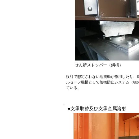
せん断ストッパー（鋼橋）
設計で想定されない地震動が作用したり、
ルセーフ機構として落橋防止システム（橋
ている。
●支承取替及び支承金属溶射