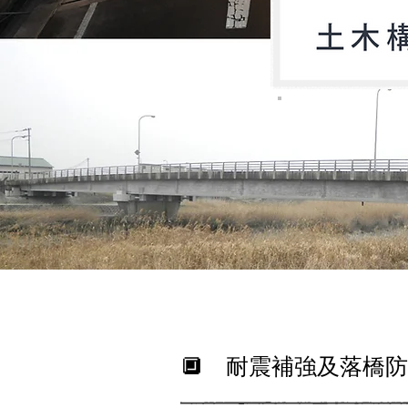
​🔲 耐震補強及落橋