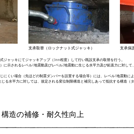
支承取替（ロックナット式ジャッキ）
支承保
式ジャッキにてジャッキアップ（3mm程度）して行い既設支承の取替を行う。
）に示されるレベル1地震動及びレベル2地震動に生じる水平力及び鉛直力に対して
じにくい場合（先ほどの制震ダンパーを設置する場合等）には、レベル1地震動に
生じる水平力に対しては、規定される変位制限構造と補完しあって抵抗する構造（タ
ート構造の補修・耐久性向上