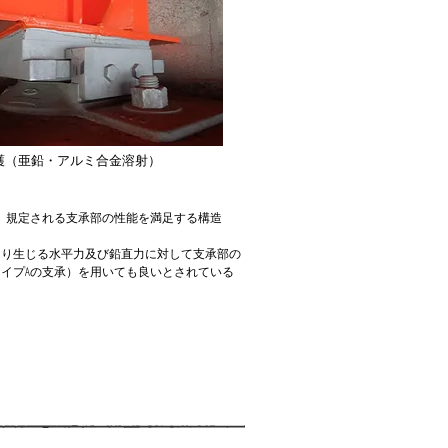
護（亜鉛・アルミ合金溶射）
、規定される支承部の性能を満足する構造
より生じる水平力及び鉛直力に対して支承部の
イプAの支承）を用いても良いとされている