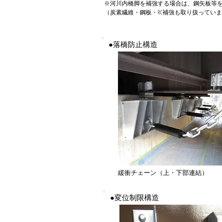
※河川内橋脚を補強する場合は、鋼矢板等
（炭素繊維・鋼板・RC補強も取り扱ってい
●落橋防止構造
緩衝チェーン（上・下部連結）
●変位制限構造