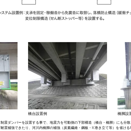
橋台設置例
橋脚設
に制震ダンパーを設置する事で、地震力を可動側の下部構造（橋台・橋脚）にも分散
耐震補強できたり、河川内橋脚の補強（炭素繊維・鋼板・RC巻き立て等）を省ける