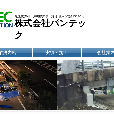
建設業許可 沖縄県知事 許可(般－30)第13610号
​株式会社パンテッ
ク
業務内容
実績・施工
会社案