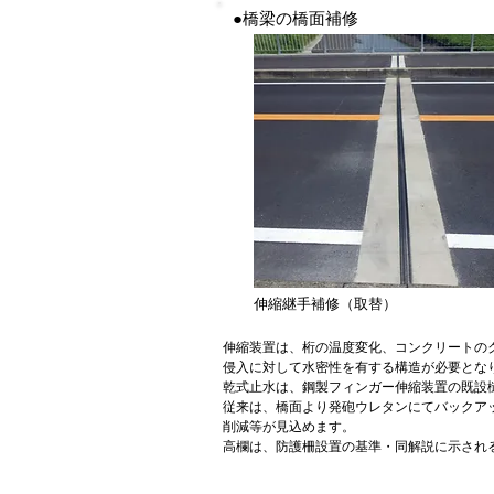
●橋梁の橋面補修
伸縮継手補修（取替）
伸縮装置は、桁の温度変化、コンクリートの
侵入に対して水密性を有する構造が必要とな
乾式止水は、鋼製フィンガー伸縮装置の既設
従来は、橋面より発砲ウレタンにてバックア
削減等が見込めます。
高欄は、防護柵設置の基準・同解説に示され