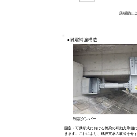
●耐震補強構造
制震ダンパー
固定・可動形式における橋梁の可動支承側
きます。これにより、既設支承の取替をせず